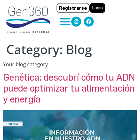
Registrarse
Login
Category:
Blog
Your blog category
Genética: descubrí cómo tu ADN
puede optimizar tu alimentación
y energía